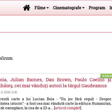
Filme
Cinematografe
Program
I
olirom
.
Artico
oia, Julian Barnes, Dan Brown, Paulo Coelho şi
hăieş, cei mai vânduţi autori la târgul Gaudeamus
.11.2016 11:41
entă carte a lui Lucian Boia - "Un joc fără reguli - Despre
itatea istoriei" - a fost cea mai vândută carte la editura Humanitas,
de exemplare, la cea de-a 23-a.... [
articol complet
]