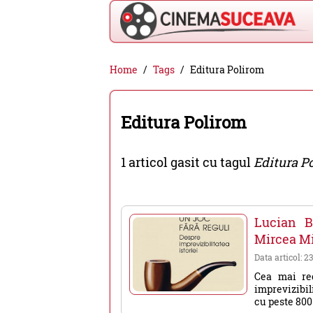
Cinema
Home
Tags
Editura Polirom
Suceava
-
Editura Polirom
filme
cinema,
1 articol gasit cu tagul
Editura P
stiri
si
evenimente
Lucian B
din
Mircea Mi
Suceava
Data articol: 23
Cea mai rec
imprevizibil
cu peste 800 