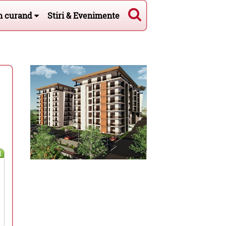
n curand
Stiri & Evenimente
l