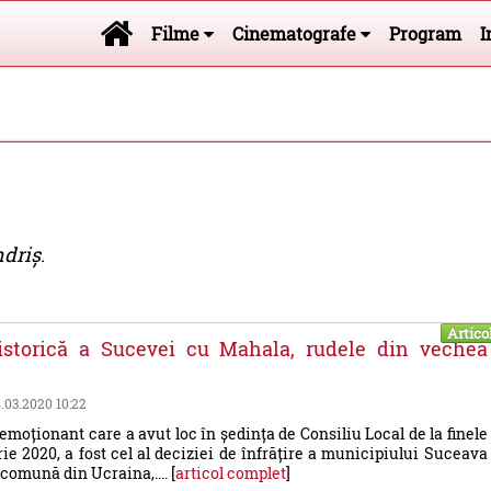
Filme
Cinematografe
Program
I
driș
.
Artico
 istorică a Sucevei cu Mahala, rudele din vechea
4.03.2020 10:22
oționant care a avut loc în ședința de Consiliu Local de la finele
rie 2020, a fost cel al deciziei de înfrățire a municipiului Suceava
comună din Ucraina,.... [
articol complet
]