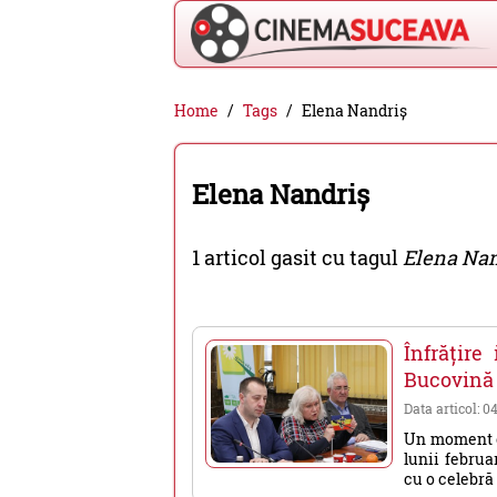
Cinema
Home
Tags
Elena Nandriș
Suceava
-
Elena Nandriș
filme
cinema,
1 articol gasit cu tagul
Elena Nan
stiri
si
evenimente
Înfrățire
din
Bucovină
Suceava
Data articol: 0
Un moment em
lunii februa
cu o celebră 