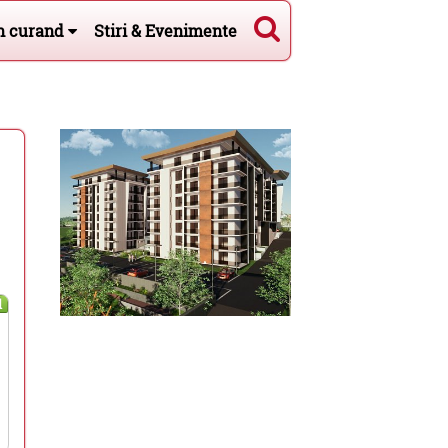
n curand
Stiri & Evenimente
l