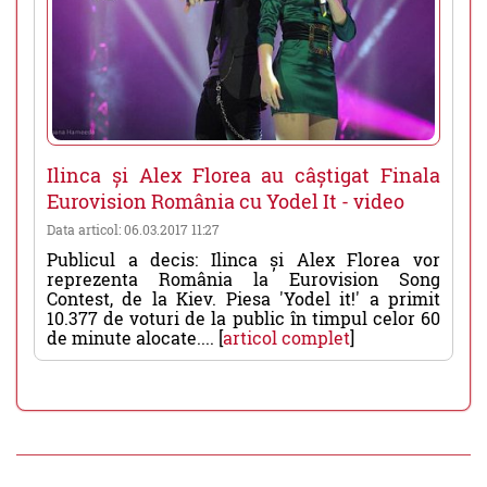
Ilinca și Alex Florea au câștigat Finala
Eurovision România cu Yodel It - video
Data articol: 06.03.2017 11:27
Publicul a decis: Ilinca și Alex Florea vor
reprezenta România la Eurovision Song
Contest, de la Kiev. Piesa 'Yodel it!' a primit
10.377 de voturi de la public în timpul celor 60
de minute alocate.... [
articol complet
]