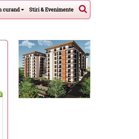
n curand
Stiri & Evenimente
l