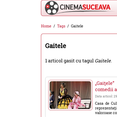
Cinema
Home
Tags
Gaitele
Suceava
-
Gaitele
filme
cinema,
1 articol gasit cu tagul
Gaitele
.
stiri
si
evenimente
„Gaiţele
din
comedii a
Suceava
Data articol: 2
Casa de Cult
reprezentaţi
valoroase com