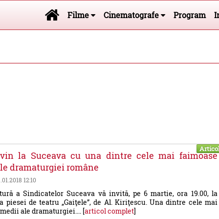
Filme
Cinematografe
Program
I
Artico
” vin la Suceava cu una dintre cele mai faimoase
le dramaturgiei române
9.01.2018 12:10
ură a Sindicatelor Suceava vă invită, pe 6 martie, ora 19.00, la
a piesei de teatru „Gaiţele”, de Al. Kiriţescu. Una dintre cele mai
edii ale dramaturgiei.... [
articol complet
]