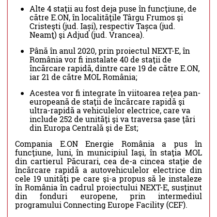
Alte 4 staţii au fost deja puse în funcţiune, de
către E.ON, în localităţile Târgu Frumos şi
Cristeşti (jud. Iași), respectiv Tașca (jud.
Neamţ) şi Adjud (jud. Vrancea).
Până în anul 2020, prin proiectul NEXT-E, în
România vor fi instalate 40 de staţii de
încărcare rapidă, dintre care 19 de către E.ON,
iar 21 de către MOL România;
Acestea vor fi integrate în viitoarea reţea pan-
europeană de staţii de încărcare rapidă şi
ultra-rapidă a vehiculelor electrice, care va
include 252 de unităţi şi va traversa şase ţări
din Europa Centrală şi de Est;
Compania E.ON Energie România a pus în
funcţiune, luni, în municipiul Iaşi, în staţia MOL
din cartierul Păcurari, cea de-a cincea staţie de
încărcare rapidă a autovehiculelor electrice din
cele 19 unităţi pe care şi-a propus să le instaleze
în România în cadrul proiectului NEXT-E, susţinut
din fonduri europene, prin intermediul
programului Connecting Europe Facility (CEF).