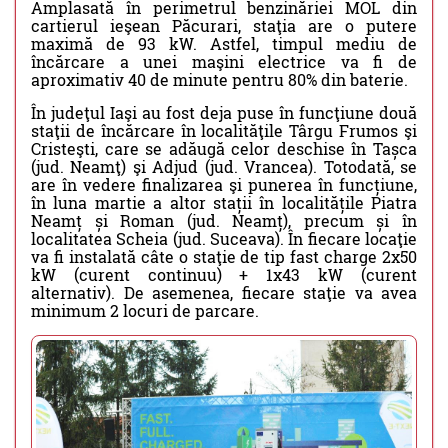
Amplasată în perimetrul benzinăriei MOL din
cartierul ieşean Păcurari, staţia are o putere
maximă de 93 kW. Astfel, timpul mediu de
încărcare a unei maşini electrice va fi de
aproximativ 40 de minute pentru 80% din baterie.
În judeţul Iaşi au fost deja puse în funcţiune două
staţii de încărcare în localităţile Târgu Frumos şi
Cristeşti, care se adăugă celor deschise în Tașca
(jud. Neamţ) şi Adjud (jud. Vrancea). Totodată, se
are în vedere finalizarea şi punerea în funcțiune,
în luna martie a altor stații în localitățile Piatra
Neamț și Roman (jud. Neamț), precum și în
localitatea Scheia (jud. Suceava). În fiecare locaţie
va fi instalată câte o staţie de tip fast charge 2x50
kW (curent continuu) + 1x43 kW (curent
alternativ). De asemenea, fiecare staţie va avea
minimum 2 locuri de parcare.