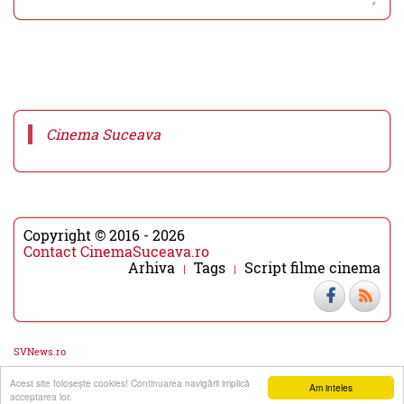
Cinema Suceava
Copyright © 2016 - 2026
Contact CinemaSuceava.ro
Arhiva
Tags
Script filme cinema
SVNews.ro
Acest site foloseşte cookies! Continuarea navigării implică
▼
▲
Am inteles
acceptarea lor.