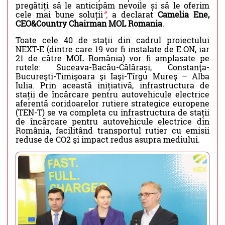
pregătiți să le anticipăm nevoile și să le oferim
cele mai bune soluții
”,
a declarat
Camelia Ene,
CEO&Country Chairman MOL Romania
.
Toate cele 40 de staţii din cadrul proiectului
NEXT-E (dintre care 19 vor fi instalate de E.ON, iar
21 de către MOL România) vor fi amplasate pe
rutele: Suceava-Bacău-Călărași, Constanţa-
Bucureşti-Timişoara şi Iaşi-Tîrgu Mureş – Alba
Iulia. Prin această inițiativă, infrastructura de
stații de încărcare pentru autovehicule electrice
aferentă coridoarelor rutiere strategice europene
(TEN-T) se va completa cu infrastructura de stații
de încărcare pentru autovehicule electrice din
România, facilitând transportul rutier cu emisii
reduse de CO2 şi impact redus asupra mediului.