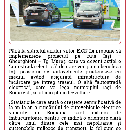
Până la sfârşitul anului viitor, E.ON îşi propune să
implementeze proiectul pe ruta Iaşi –
Gheorghieni – Tg. Mureş, care va deveni astfel o
“autostradă electrică” de care vor putea beneficia
toţi posesorii de autovehicule prietenoase cu
mediul având asigurată infrastructura de
încărcare pe întreg traseul. O altă “autostradă
electrică”, care va lega municipiul Iaşi de
Bucuresti, se află în plină dezvoltare.
„Statisticile care arată o creştere semnificativă de
la an la an a numărului de autovehicule electrice
vândute în România sunt extrem de
îmbucurătoare, pentru că indică o orientare clară
către unul dintre cele mai nepoluante şi
sustenabile mijloace de transport, la fel cum se