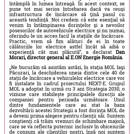
întâmplă în lumea întreagă. În acest context, se
pune tot mai serios întrebarea dacă va reuşi
infrastructura de încărcare să ţină pasul cu
această tendinţă. Noi credem că este esenţial să
venim în întâmpinarea dorinţelor şi a nevoilor
posesorilor de autovehicule electrice şi nu numai,
oferindu-le un acces facil la staţiile de încărcare.
Practic, vrem să fim alături de ei în toate
călătoriile lor electrice astfel încât să aibă o
experienţă cât mai plăcută”, a declarat
Dan
Morari, director general al E.ON Energie România.
„Ne bucurăm să asistăm astăzi, în staţia MOL Iaşi
Păcurari, la deschiderea uneia dintre cele 40 de
stații de încărcare a vehiculelor electrice care vor
fi instalate în cadrul proiectului NEXT-E. Grupul
MOL a adoptat în urmă cu 3 ani Strategia 2030, o
viziune care stabilește principalele direcții ale
companiei pentru perioada următoare. Unul
dintre fundamentele care au stat la baza
dezvoltării acestei Strategii a fost dorința MOL de
a deveni prima alegere pentru clienții săi. Suntem
conștienți că trăim vremuri de schimbare majoră,
care se va reflecta puternic inclusiv în obiceiurile
de consum ale clienților noștri, însă noi suntem