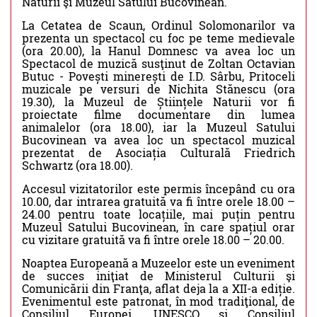
Naturii şi Muzeul Satului Bucovinean.
La Cetatea de Scaun, Ordinul Solomonarilor va
prezenta un spectacol cu foc pe teme medievale
(ora 20.00), la Hanul Domnesc va avea loc un
Spectacol de muzică susţinut de Zoltan Octavian
Butuc - Povești minerești de I.D. Sârbu, Pritoceli
muzicale pe versuri de Nichita Stănescu (ora
19.30), la Muzeul de Științele Naturii vor fi
proiectate filme documentare din lumea
animalelor (ora 18.00), iar la Muzeul Satului
Bucovinean va avea loc un spectacol muzical
prezentat de Asociația Culturală Friedrich
Schwartz (ora 18.00).
Accesul vizitatorilor este permis începând cu ora
10.00, dar intrarea gratuită va fi între orele 18.00 –
24.00 pentru toate locațiile, mai puțin pentru
Muzeul Satului Bucovinean, în care spațiul orar
cu vizitare gratuită va fi între orele 18.00 – 20.00.
Noaptea Europeană a Muzeelor este un eveniment
de succes iniţiat de Ministerul Culturii şi
Comunicării din Franţa, aflat deja la a XII-a ediție.
Evenimentul este patronat, în mod tradiţional, de
Consiliul Europei, UNESCO și Consiliul