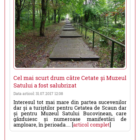
Cel mai scurt drum către Cetate și Muzeul
Satului a fost salubrizat
Data articol: 31.07.2017 12:08
Interesul tot mai mare din partea sucevenilor
dar și a turiștilor pentru Cetatea de Scaun dar
și pentru Muzeul Satului Bucovinean, care
găzduiesc și numeroase manifestări de
amploare, în perioada.... [
articol complet
]