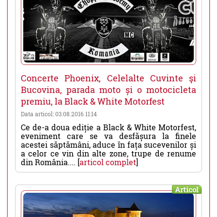
Concerte Phoenix, Celelalte Cuvinte şi
Bucovina, parada moto și o motocicleta
premiu, la Black & White Motorfest
Data articol: 03.08.2016 11:14
Ce de-a doua ediție a Black & White Motorfest,
eveniment care se va desfășura la finele
acestei săptămâni, aduce în fața sucevenilor și
a celor ce vin din alte zone, trupe de renume
din România.... [
articol complet
]
Articol