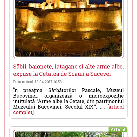
Săbii, baionete, iatagane si alte arme albe,
expuse la Cetatea de Scaun a Sucevei
Data articol: 12.04.2017 10:58
În preajma Sărbătorilor Pascale, Muzeul
Bucovinei, organizează o microexpoziție
intitulată ”Arme albe la Cetate, din patrimoniul
Muzeului Bucovinei. Secolul XIX.”. .... [
articol
complet
]
Articol