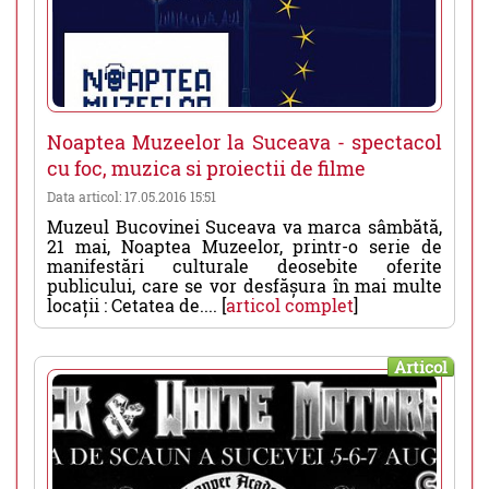
Noaptea Muzeelor la Suceava - spectacol
cu foc, muzica si proiectii de filme
Data articol: 17.05.2016 15:51
Muzeul Bucovinei Suceava va marca sâmbătă,
21 mai, Noaptea Muzeelor, printr-o serie de
manifestări culturale deosebite oferite
publicului, care se vor desfășura în mai multe
locații : Cetatea de.... [
articol complet
]
Articol