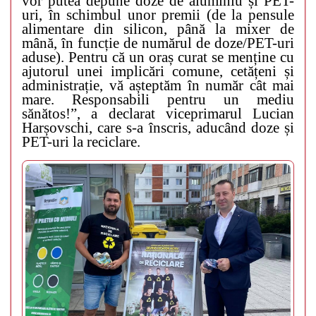
vor putea depune doze de aluminiu și PET-
uri, în schimbul unor premii (de la pensule
alimentare din silicon, până la mixer de
mână, în funcție de numărul de doze/PET-uri
aduse). Pentru că un oraș curat se menține cu
ajutorul unei implicări comune, cetățeni și
administrație, vă așteptăm în număr cât mai
mare. Responsabili pentru un mediu
sănătos!”, a declarat viceprimarul Lucian
Harșovschi, care s-a înscris, aducând doze și
PET-uri la reciclare.