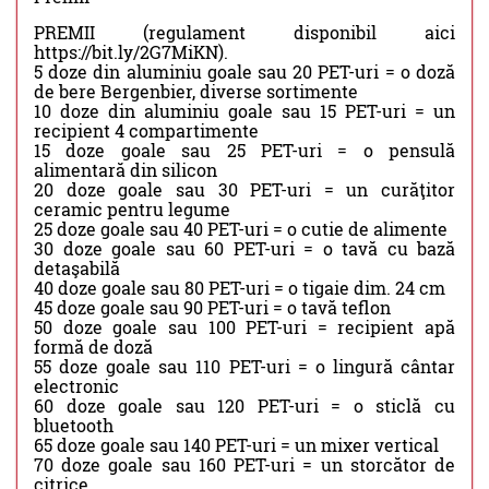
PREMII (regulament disponibil aici
https://bit.ly/2G7MiKN).
5 doze din aluminiu goale sau 20 PET-uri = o doză
de bere Bergenbier, diverse sortimente
10 doze din aluminiu goale sau 15 PET-uri = un
recipient 4 compartimente
15 doze goale sau 25 PET-uri = o pensulă
alimentară din silicon
20 doze goale sau 30 PET-uri = un curăţitor
ceramic pentru legume
25 doze goale sau 40 PET-uri = o cutie de alimente
30 doze goale sau 60 PET-uri = o tavă cu bază
detaşabilă
40 doze goale sau 80 PET-uri = o tigaie dim. 24 cm
45 doze goale sau 90 PET-uri = o tavă teflon
50 doze goale sau 100 PET-uri = recipient apă
formă de doză
55 doze goale sau 110 PET-uri = o lingură cântar
electronic
60 doze goale sau 120 PET-uri = o sticlă cu
bluetooth
65 doze goale sau 140 PET-uri = un mixer vertical
70 doze goale sau 160 PET-uri = un storcător de
citrice