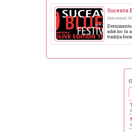
Suceava B
Data articol: 1
Evenimentul
aibă loc în 
tradiția form
C