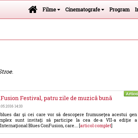
Filme
Cinematografe
Program
I
Stroe
.
Artico
Fusion Festival, patru zile de muzică bună
8.05.2016 14:33
e blues dar şi cei care vor să descopere frumuseţea acestui gen
mplex sunt invitaţi să participe la cea de-a VII-a ediţie a
Internaţional Blues ConFusion, care.... [
articol complet
]