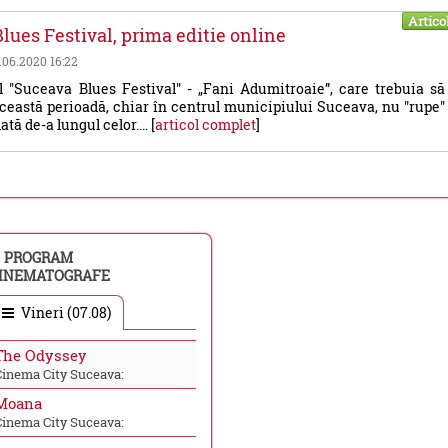
Artico
lues Festival, prima editie online
9.06.2020 16:22
 "Suceava Blues Festival" - „Fani Adumitroaie”, care trebuia să
această perioadă, chiar în centrul municipiului Suceava, nu "rupe"
ată de-a lungul celor.... [
articol complet
]
PROGRAM
INEMATOGRAFE
Vineri (07.08)
The Odyssey
Cinema City Suceava:
Moana
Cinema City Suceava: