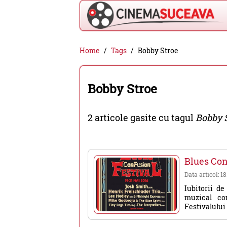
Cinema
Home
Tags
Bobby Stroe
Suceava
-
Bobby Stroe
filme
cinema,
2 articole gasite cu tagul
Bobby 
stiri
si
evenimente
Blues Con
din
Data articol: 1
Suceava
Iubitorii d
muzical co
Festivalului 