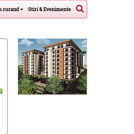
n curand
Stiri & Evenimente
l