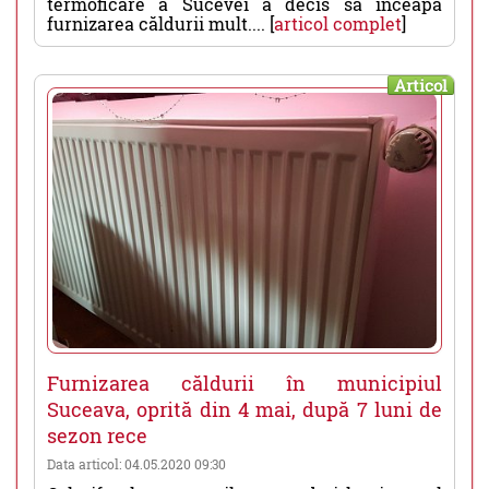
termoficare a Sucevei a decis să înceapă
furnizarea căldurii mult.... [
articol complet
]
Articol
Furnizarea căldurii în municipiul
Suceava, oprită din 4 mai, după 7 luni de
sezon rece
Data articol: 04.05.2020 09:30