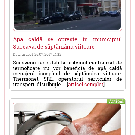
Apa caldă se oprește în municipiul
Suceava, de săptămâna viitoare
Data articol: 25.07.2017 14:22
Sucevenii racordați la sistemul centralizat de
termoficare nu vor beneficia de apă caldă
menajeră începând de săptămâna viitoare.
Thermonet SRL, operatorul serviciilor de
transport, distribuție.... [
articol complet
]
Articol