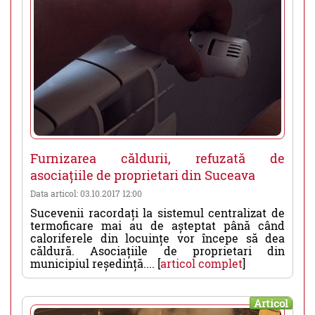
Furnizarea căldurii, refuzată de
asociațiile de proprietari din Suceava
Data articol: 03.10.2017 12:00
Sucevenii racordați la sistemul centralizat de
termoficare mai au de așteptat până când
caloriferele din locuințe vor începe să dea
căldură. Asociațiile de proprietari din
municipiul reședință.... [
articol complet
]
Articol