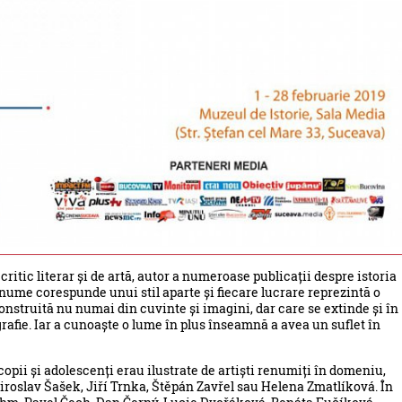
critic literar și de artă, autor a numeroase publicații despre istoria
re nume corespunde unui stil aparte și fiecare lucrare reprezintă o
nstruită nu numai din cuvinte și imagini, dar care se extinde și în
rafie. Iar a cunoaște o lume în plus înseamnă a avea un suflet în
 copii și adolescenți erau ilustrate de artiști renumiți în domeniu,
oslav Šašek, Jiří Trnka, Štěpán Zavřel sau Helena Zmatlíková. În