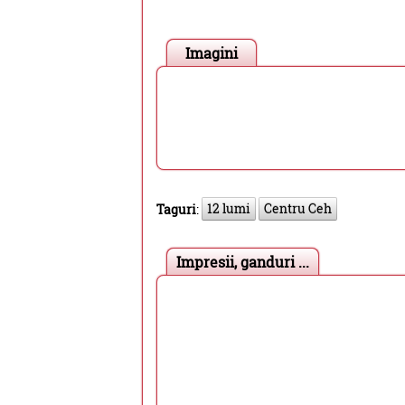
Imagini
12 lumi
Centru Ceh
Taguri
:
Impresii, ganduri ...