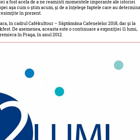
ției a fost acela de a ne reaminti momentele imporante ale istoriei
pei aşa cum o ştim acum, şi de a înţelege faptele care au determin
esimțite în prezent.
oara, în cadrul Cafékultour – Săptămâna Cafenelelor 2018, dar și la
okfest. De asemenea, aceasta este o continuare a expoziției 11 lumi,
remiera în Praga, în anul 2012.