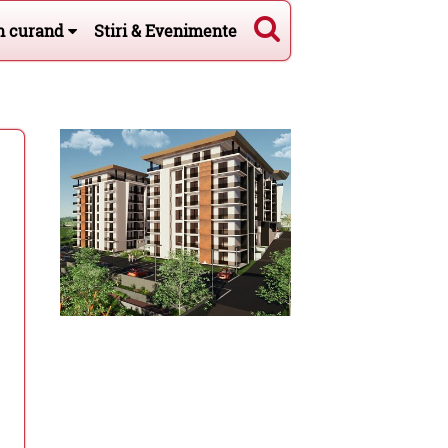
n curand
Stiri & Evenimente