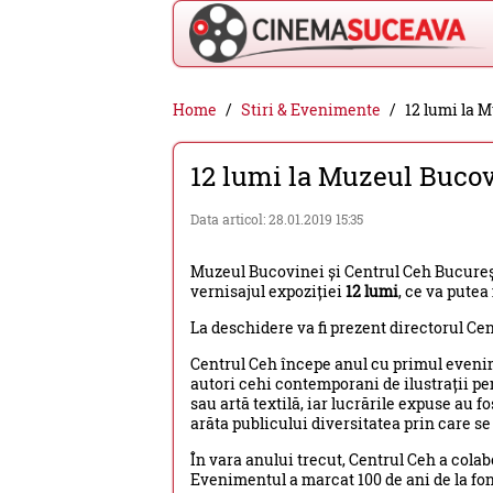
Cinema
Home
Stiri & Evenimente
12 lumi la 
Suceava
12 lumi la Muzeul Bucov
-
filme
Data articol: 28.01.2019 15:35
cinema,
Muzeul Bucovinei și Centrul Ceh București 
stiri
vernisajul expoziției
12 lumi
, ce va putea
si
La deschidere va fi prezent directorul Ce
evenimente
Centrul Ceh începe anul cu primul evenime
din
autori cehi contemporani de ilustrații pen
sau artă textilă, iar lucrările expuse au fo
Suceava
arăta publicului diversitatea prin care se
În vara anului trecut, Centrul Ceh a cola
Evenimentul a marcat 100 de ani de la fo