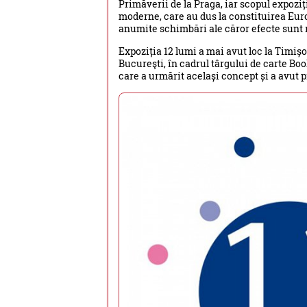
Primăverii de la Praga, iar scopul expozi
moderne, care au dus la constituirea Euro
anumite schimbări ale căror efecte sunt r
Expoziția 12 lumi a mai avut loc la Timiș
Bucureşti, în cadrul târgului de carte Bo
care a urmărit același concept și a avut p