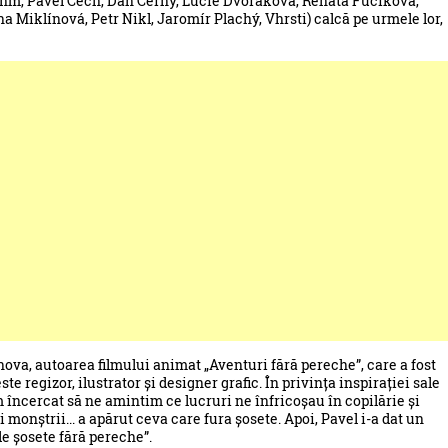
 Böhm, Pavel Čech, Dan Černý, Lucie Dvořáková, Renáta Fučíková,
Miklínová, Petr Nikl, Jaromír Plachý, Vhrsti) calcă pe urmele lor,
nova, autoarea filmului animat „Aventuri fără pereche”, care a fost
e regizor, ilustrator și designer grafic. În privința inspirației sale
am încercat să ne amintim ce lucruri ne înfricoșau în copilărie și
i monștrii... a apărut ceva care fura șosete. Apoi, Pavel i-a dat un
e șosete fără pereche”.