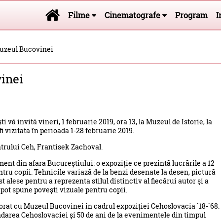
Filme
Cinematografe
Program
I
Muzeul Bucovinei
inei
vă invită vineri, 1 februarie 2019, ora 13, la Muzeul de Istorie, la
 fi vizitată în perioada 1-28 februarie 2019.
ntrului Ceh, Frantisek Zachoval.
nt din afara Bucureștiului: o expoziție ce prezintă lucrările a 12
tru copii. Tehnicile variază de la benzi desenate la desen, pictură
st alese pentru a reprezenta stilul distinctiv al fiecărui autor şi a
 pot spune poveşti vizuale pentru copii.
borat cu Muzeul Bucovinei în cadrul expoziției Cehoslovacia `18-`68.
ndarea Cehoslovaciei și 50 de ani de la evenimentele din timpul