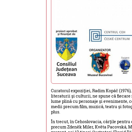
Curatorul expoziției, Radim Kopáč (1976), 
literaturii și culturii, ne spune că fieca
lume plină cu personaje și evenimente, co
medii precum film, muzică, teatru și fotog
plus.
În trecut, în Cehoslovacia, cărțile pentru
precum Zdeněk Miler, Květa Pacovská, Mir