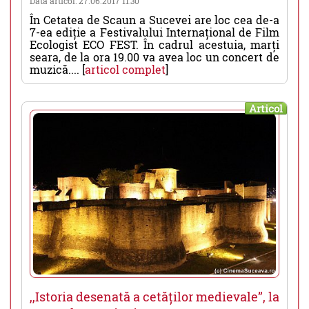
Data articol: 27.06.2017 11:30
În Cetatea de Scaun a Sucevei are loc cea de-a
7-ea ediție a Festivalului Internațional de Film
Ecologist ECO FEST. În cadrul acestuia, marți
seara, de la ora 19.00 va avea loc un concert de
muzică.... [
articol complet
]
Articol
,,Istoria desenată a cetăților medievale”, la