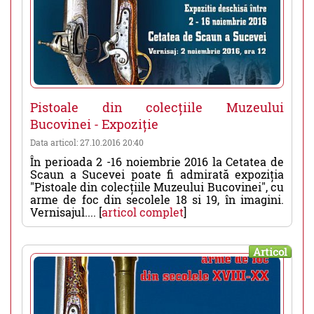
Pistoale din colecțiile Muzeului
Bucovinei - Expoziție
Data articol: 27.10.2016 20:40
În perioada 2 -16 noiembrie 2016 la Cetatea de
Scaun a Sucevei poate fi admirată expoziția
"Pistoale din colecțiile Muzeului Bucovinei", cu
arme de foc din secolele 18 si 19, în imagini.
Vernisajul.... [
articol complet
]
Articol