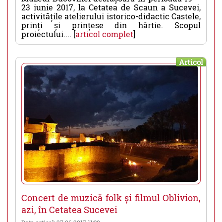
23 iunie 2017, la Cetatea de Scaun a Sucevei,
activitățile atelierului istorico-didactic Castele,
prinți și prințese din hârtie. Scopul
proiectului.... [
articol complet
]
Articol
Concert de muzică folk și filmul Oblivion,
azi, în Cetatea Sucevei