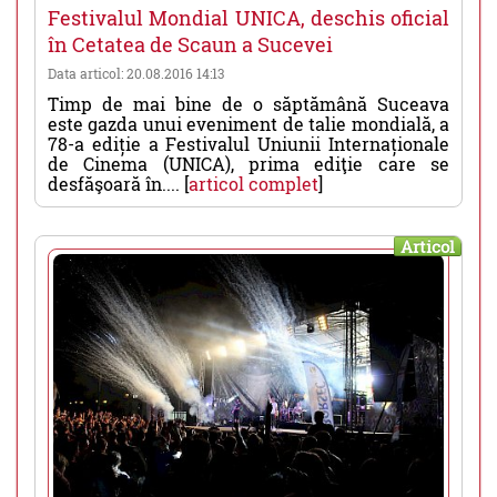
Festivalul Mondial UNICA, deschis oficial
în Cetatea de Scaun a Sucevei
Data articol: 20.08.2016 14:13
Timp de mai bine de o săptămână Suceava
este gazda unui eveniment de talie mondială, a
78-a ediție a Festivalul Uniunii Internaționale
de Cinema (UNICA), prima ediţie care se
desfăşoară în.... [
articol complet
]
Articol