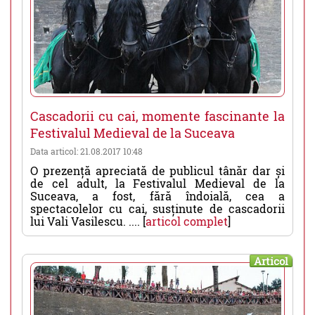
Cascadorii cu cai, momente fascinante la
Festivalul Medieval de la Suceava
Data articol: 21.08.2017 10:48
O prezență apreciată de publicul tânăr dar și
de cel adult, la Festivalul Medieval de la
Suceava, a fost, fără îndoială, cea a
spectacolelor cu cai, susținute de cascadorii
lui Vali Vasilescu. .... [
articol complet
]
Articol