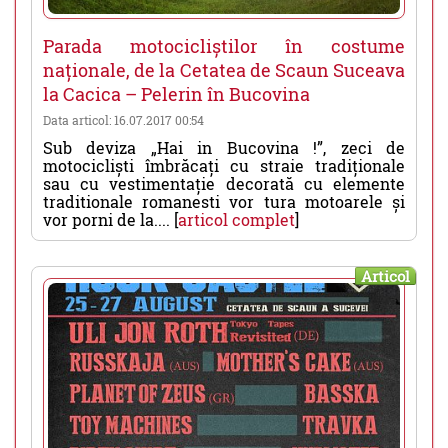
Parada motocicliștilor în costume
naționale, de la Cetatea de Scaun Suceava
la Cacica – Pelerin în Bucovina
Data articol: 16.07.2017 00:54
Sub deviza „Hai in Bucovina !”, zeci de
motocicliști îmbrăcați cu straie tradiționale
sau cu vestimentație decorată cu elemente
traditionale romanesti vor tura motoarele și
vor porni de la.... [
articol complet
]
Articol