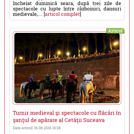
încheiat duminică seara, după trei zile de
spectacole cu lupte între războinici, dansuri
medievale,.... [
articol complet
]
Articol
Turnir medieval şi spectacole cu flăcări în
şanţul de apărare al Cetăţii Suceava
Data articol: 16.08.2016 16:28