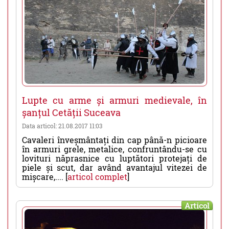
Lupte cu arme și armuri medievale, în
șanțul Cetății Suceava
Data articol: 21.08.2017 11:03
Cavaleri înveșmântați din cap până-n picioare
în armuri grele, metalice, confruntându-se cu
lovituri năprasnice cu luptători protejați de
piele și scut, dar având avantajul vitezei de
mișcare,.... [
articol complet
]
Articol