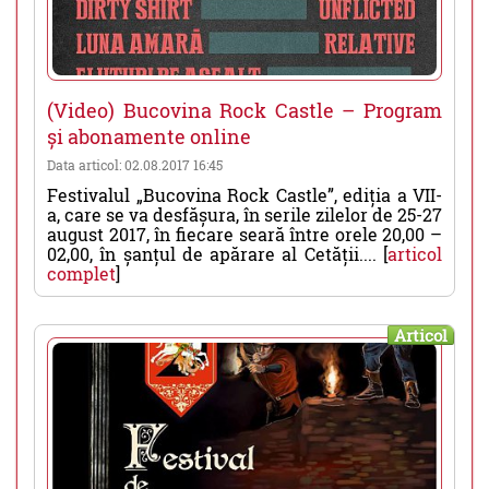
(Video) Bucovina Rock Castle – Program
și abonamente online
Data articol: 02.08.2017 16:45
Festivalul „Bucovina Rock Castle”, ediția a VII-
a, care se va desfășura, în serile zilelor de 25-27
august 2017, în fiecare seară între orele 20,00 –
02,00, în șanțul de apărare al Cetății.... [
articol
complet
]
Articol