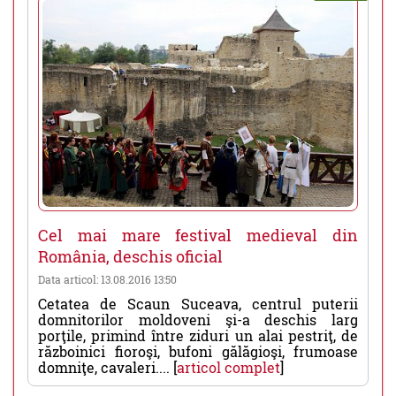
Cel mai mare festival medieval din
România, deschis oficial
Data articol: 13.08.2016 13:50
Cetatea de Scaun Suceava, centrul puterii
domnitorilor moldoveni şi-a deschis larg
porţile, primind între ziduri un alai pestriţ, de
războinici fioroşi, bufoni gălăgioşi, frumoase
domniţe, cavaleri.... [
articol complet
]