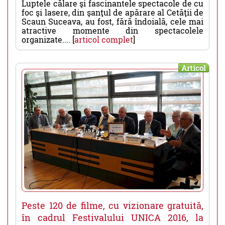
Luptele călare şi fascinantele spectacole de cu
foc şi lasere, din şanţul de apărare al Cetăţii de
Scaun Suceava, au fost, fără îndoială, cele mai
atractive momente din spectacolele
organizate.... [
articol complet
]
Articol
Peste 120 de filme, cu vizionare gratuită,
în cadrul Festivalului UNICA 2016, la