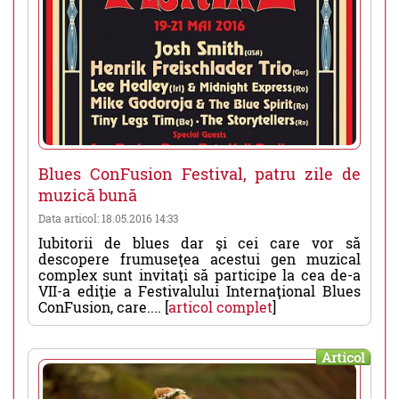
Blues ConFusion Festival, patru zile de
muzică bună
Data articol: 18.05.2016 14:33
Iubitorii de blues dar şi cei care vor să
descopere frumuseţea acestui gen muzical
complex sunt invitaţi să participe la cea de-a
VII-a ediţie a Festivalului Internaţional Blues
ConFusion, care.... [
articol complet
]
Articol