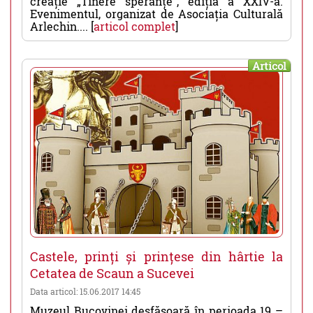
creație „Tinere speranțe”, ediția a XXIV-a.
Evenimentul, organizat de Asociația Culturală
Arlechin.... [
articol complet
]
Articol
Castele, prinți și prințese din hârtie la
Cetatea de Scaun a Sucevei
Data articol: 15.06.2017 14:45
Muzeul Bucovinei desfășoară în perioada 19 –