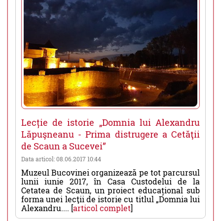
Lecție de istorie „Domnia lui Alexandru
Lăpuşneanu - Prima distrugere a Cetăţii
de Scaun a Sucevei”
Data articol: 08.06.2017 10:44
Muzeul Bucovinei organizează pe tot parcursul
lunii iunie 2017, în Casa Custodelui de la
Cetatea de Scaun, un proiect educațional sub
forma unei lecţii de istorie cu titlul „Domnia lui
Alexandru.... [
articol complet
]