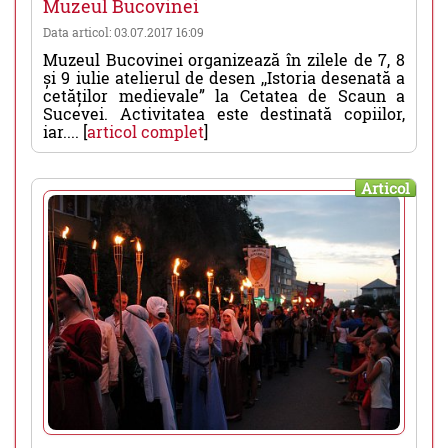
Muzeul Bucovinei
Data articol: 03.07.2017 16:09
Muzeul Bucovinei organizează în zilele de 7, 8
și 9 iulie atelierul de desen ,,Istoria desenată a
cetăților medievale” la Cetatea de Scaun a
Sucevei. Activitatea este destinată copiilor,
iar.... [
articol complet
]
Articol