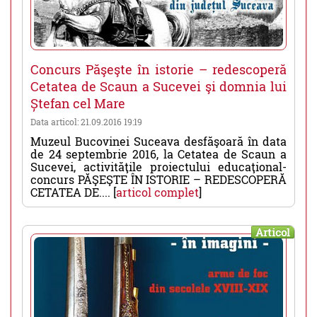
Concurs Păşeşte în istorie – redescoperă
Cetatea de Scaun a Sucevei şi domnia lui
Ștefan cel Mare
Data articol: 21.09.2016 19:19
Muzeul Bucovinei Suceava desfăşoară în data
de 24 septembrie 2016, la Cetatea de Scaun a
Sucevei, activităţile proiectului educaţional-
concurs PĂŞEŞTE ÎN ISTORIE – REDESCOPERĂ
CETATEA DE.... [
articol complet
]
Articol