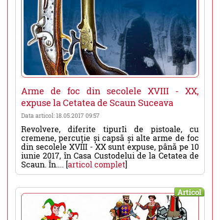
Arme de foc din secolele XVIII - XX,
expuse la Cetatea de Scaun Suceava
Data articol: 18.05.2017 09:57
Revolvere, diferite tipurIi de pistoale, cu
cremene, percuție și capsă și alte arme de foc
din secolele XVIII - XX sunt expuse, până pe 10
iunie 2017, în Casa Custodelui de la Cetatea de
Scaun. În.... [
articol complet
]
Articol