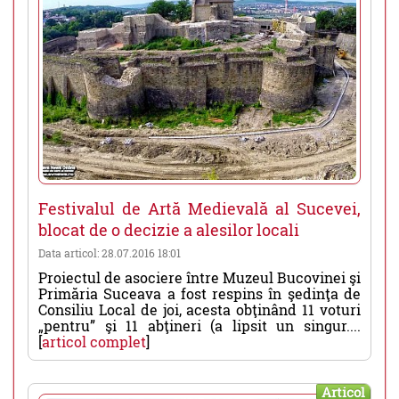
Festivalul de Artă Medievală al Sucevei,
blocat de o decizie a alesilor locali
Data articol: 28.07.2016 18:01
Proiectul de asociere între Muzeul Bucovinei şi
Primăria Suceava a fost respins în şedinţa de
Consiliu Local de joi, acesta obţinând 11 voturi
„pentru” şi 11 abţineri (a lipsit un singur....
[
articol complet
]
Articol